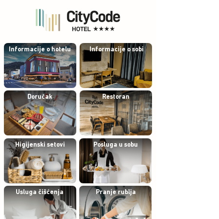
Informacije o hotelu
Informacije o sobi
Doručak
Restoran
Higijenski setovi
Posluga u sobu
Usluga čišćenja
Pranje rublja