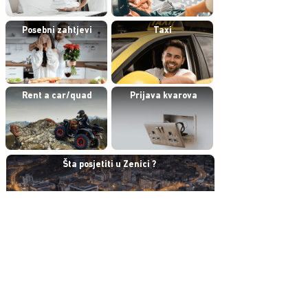
Posebni zahtjevi
Taxi
Rent a car/quad
Prijava kvarova
Šta posjetiti u Zenici ?
Šta posjetiti u blizini Zenice ?
Ocijenite nas na
Ocijenite nas na